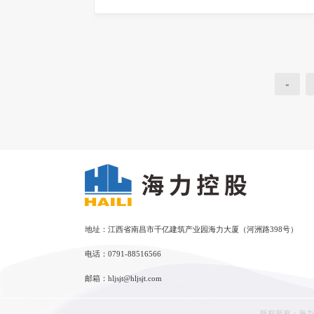
«
地址：江西省南昌市千亿建筑产业园海力大厦（河洲路398号）
电话：0791-88516566
邮箱：hljsjt@hljsjt.com
版权所有：海力