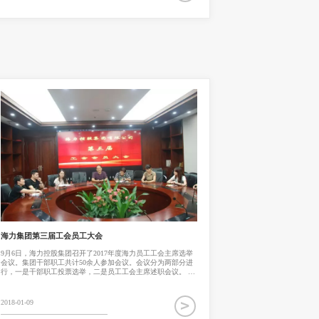
海力集团第三届工会员工大会
9月6日，海力控股集团召开了2017年度海力员工工会主席选举
会议。集团干部职工共计50余人参加会议。会议分为两部分进
行，一是干部职工投票选举，二是员工工会主席述职会议。 此
次
>
2018-01-09