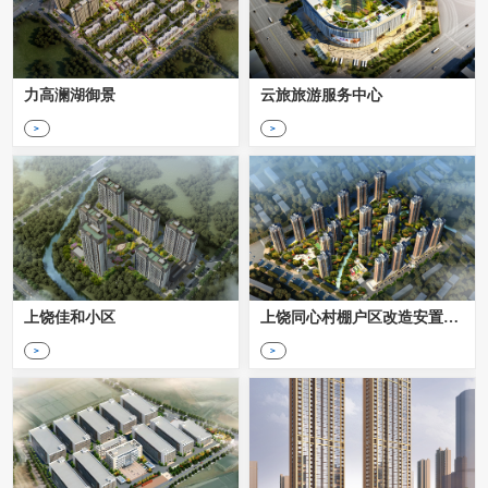
力高澜湖御景
云旅旅游服务中心
>
>
上饶佳和小区
上饶同心村棚户区改造安置小区
>
>