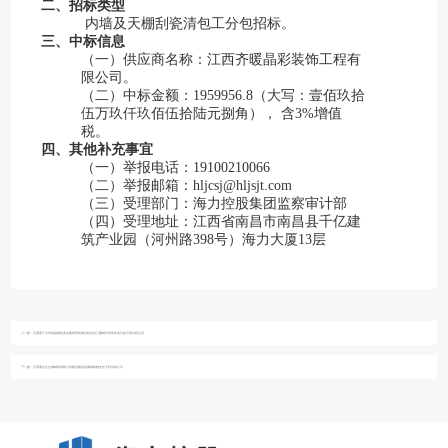
二、招标类型
内墙及天棚刮瓷清包工分包招标。
三、中标信息
（一）供应商名称：江西齐暖晶彩装饰工程有
限公司。
（二）中标金额：1959956.8（大写：壹佰玖拾
伍万玖仟玖佰伍拾陆元捌角）
， 含3%增值
税。
四、其他补充事宜
（一）举报电话：19100210066
（二）举报邮箱：hljcsj@hljsjt.com
（三）受理部门：海力控股集团监察审计部
（四）受理地址：江西省南昌市南昌县千亿建
筑产业园（河州路398号）海力大厦13层
上一篇：
江西理工大学南昌校区多功能体育馆项目铝合金门窗制作安装专业分包工程中标公示
下一篇：
江西泰吉立生物制药有限公司建设项目拉森钢板桩支护工程中标公示