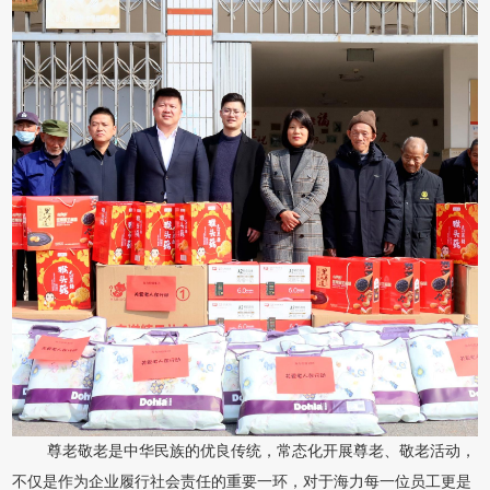
尊老敬老是中华民族的优良传统，常态化开展尊老、敬老活动，
不仅是作为企业履行社会责任的重要一环，对于海力每一位员工更是