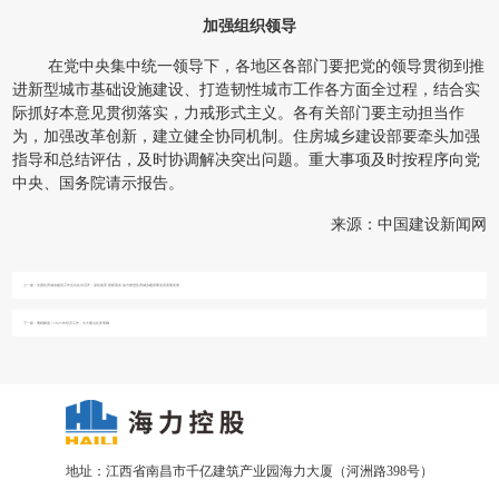
加强组织领导
在党中央集中统一领导下，各地区各部门要把党的领导贯彻到推
进新型城市基础设施建设、打造韧性城市工作各方面全过程，结合实
际抓好本意见贯彻落实，力戒形式主义。各有关部门要主动担当作
为，加强改革创新，建立健全协同机制。住房城乡建设部要牵头加强
指导和总结评估，及时协调解决突出问题。重大事项及时按程序向党
中央、国务院请示报告。
来源：中国建设新闻网
上一篇：
全国住房城乡建设工作会议在京召开：深化改革 狠抓落实 奋力推进住房城乡建设事业高质量发展
下一篇：
重磅解读！2025年经济工作，九大重点任务明确
地址：江西省南昌市千亿建筑产业园海力大厦（河洲路398号）