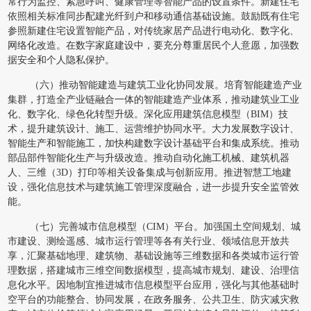
常行为监控、紧急呼叫、健康管理等智能产品的设置条件。新建住宅
依照相关标准同步配建光纤到户和移动通信基础设施。鼓励既有住宅
参照新建住宅设置智能产品，对传统家居产品进行电动化、数字化、
网络化改造。在数字家庭建设中，要充分尊重居民个人意愿，加强数
据安全和个人隐私保护。
（六）推动智能建造与建筑工业化协同发展。培育智能建造产业
集群，打造全产业链融合一体的智能建造产业体系，推动建筑业工业
化、数字化、绿色化转型升级。深化应用建筑信息模型（BIM）技
术，提升建筑设计、施工、运营维护协同水平。大力发展数字设计、
智能生产和智能施工，加快构建数字设计基础平台和集成系统。推动
部品部件智能化生产与升级改造。推动自动化施工机械、建筑机器
人、三维（3D）打印等相关设备集成与创新应用。推进智慧工地建
设，强化信息技术与建筑施工管理深度融合，进一步提升安全监管效
能。
（七）完善城市信息模型（CIM）平台。加强国土空间规划、城
市建设、测绘遥感、城市运行管理等各有关行业、领域信息开放共
享，汇聚基础地理、建筑物、基础设施等三维数据和各类城市运行管
理数据，搭建城市三维空间数据模型，提高城市规划、建设、治理信
息化水平。因地制宜推进城市信息模型平台应用，强化与其他基础时
空平台的功能整合、协同发展，在政务服务、公共卫生、防灾减灾救