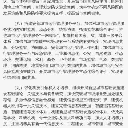
灾、城市体检等领域丰富应用场景，开展城市综合风险评估，统筹利
用地上地下空间，合理划定防灾避难空间，为科学确定不同风险区的
发展策略和风险防控要求提供支撑，提高城市空间韧性。
（八）搭建完善城市运行管理服务平台。加强对城市运行管理服
务状况的实时监测、动态分析、统筹协调、指挥监督和综合评价，推
进城市运行管理服务“一网统管”。加快构建国家、省、城市三级平台
体系，加强与城市智能中枢等现有平台系统的有效衔接，实现信息共
享、分级监管、协同联动。完善城市运行管理工作机制，加强城市运
行管理服务平台与应急管理、工业和信息化、公安、自然资源、生态
环境、交通运输、水利、商务、卫生健康、市场监管、气象、数据管
理、消防救援、地震等部门城市运行数据的共享，增强城市运行安全
风险监测预警能力。开展城市运行管理服务常态化综合评价，实现评
价结果部门间共享。
（九）强化科技引领和人才培养。组织开展新型城市基础设施建
设基础理论、关键技术与装备研究，加快突破城市级海量数据处理及
存储、多源传感信息融合感知、建筑信息模型三维图形引擎、建筑机
器人应用等一批关键技术。建立完善信息基础数据、智能道路基础设
施、智能建造等技术体系，构建新型城市基础设施标准体系。依托高
等学校、科研机构、骨干企业以及重大科研项目等，加大人才培养力
度，注重培养具有新一代信息技术、工程建设、城市管理、城市安全