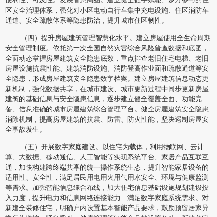
便利性、可及性。发展智慧商圈。建立健全数字赋能、多方参与的住
区安全治理体系，强化对小区电动自行车集中充电设施、住区消防车
通道、安全疏散体系等隐患防治，提升城市住区韧性。
（四）提升房屋建筑管理智慧化水平。建立房屋使用全生命周期
安全管理制度。依托第一次全国自然灾害综合风险普查数据和底图，
全面动态掌握房屋建筑安全隐患底数，重点排查老旧住宅电梯、老旧
房屋设施抗震性能、建筑消防设施、消防登高作业面和疏散通道等安
全隐患，形成房屋建筑安全隐患数字档案。建立房屋建筑信息动态更
新机制，强化数据共享，在城市建设、城市更新过程中同步更新房屋
建筑的基础信息与安全隐患信息，逐步建立健全覆盖全面、功能完
备、信息准确的城市房屋建筑综合管理平台。健全房屋建筑安全隐患
消除机制，提高房屋建筑的抗震、防雷、防火性能，坚决遏制房屋安
全事故发生。
（五）开展数字家庭建设。以住宅为载体，利用物联网、云计
算、大数据、移动通信、人工智能等实现系统平台、家居产品互联互
通，加快构建跨终端共享的统一操作系统生态，提升智能家居设备的
适用性、安全性，满足居民用电用火用气用水安全、环境与健康监测
等需求。加强智能信息综合布线，加大住宅信息基础设施规划建设投
入力度，提升电力和信息网络连接能力，满足数字家庭系统需求。对
新建全装修住宅，明确户内设置基本智能产品要求，鼓励预留居家异