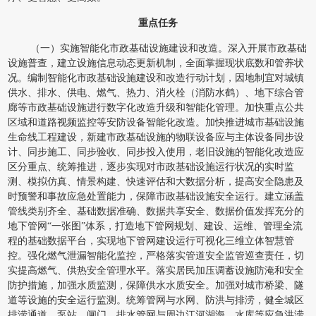
重点任务
（一）实施智能化市政基础设施建设和改造。深入开展市政基础
设施普查，建立设施信息动态更新机制，全面掌握现状底数和管养状
况。编制智能化市政基础设施建设和改造行动计划，因地制宜对城镇
供水、排水、供电、燃气、热力、消火栓（消防水鹤）、地下综合管
廊等市政基础设施进行数字化改造升级和智能化管理。加快重点公共
区域和道路视频监控等安防设备智能化改造。加快推进城市基础设施
生命线工程建设，新建市政基础设施的物联设备应与主体设备同步设
计、同步施工、同步验收、同步投入使用，老旧设施的智能化改造应
区分重点、统筹推进，逐步实现对市政基础设施运行状况的实时监
测、模拟仿真、情景构建、快速评估和大数据分析，提高安全隐患及
时预警和事故应急处置能力，保障市政基础设施安全运行。建立涵盖
管线类别齐全、基础数据准确、数据共享安全、数据价值发挥充分的
地下管网“一张图”体系，打造地下管网规划、建设、运维、管理全流
程的基础数据平台，实现地下管网建设运行可视化三维立体智慧管
控。强化燃气泄漏智能化监控，严格落实管道安全监管巡查责任，切
实提高燃气、供热安全管理水平。落实居民加压调蓄设施防淹和安全
防护措施，加强水质监测，保障供水水质安全。加强对城市桥梁、隧
道等设施的安全运行监测。统筹管网与水网、防洪与排涝，健全城区
排涝通道、泵站、闸门、排水管网与周边江河湖海、水库等应急洪涝