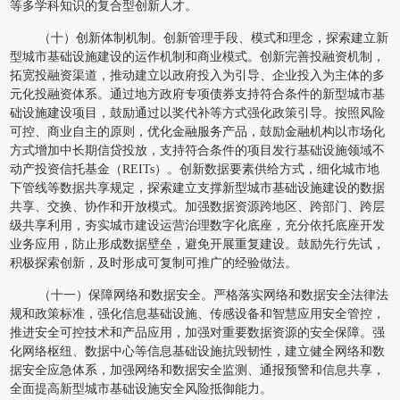
等多学科知识的复合型创新人才。
（十）创新体制机制。创新管理手段、模式和理念，探索建立新
型城市基础设施建设的运作机制和商业模式。创新完善投融资机制，
拓宽投融资渠道，推动建立以政府投入为引导、企业投入为主体的多
元化投融资体系。通过地方政府专项债券支持符合条件的新型城市基
础设施建设项目，鼓励通过以奖代补等方式强化政策引导。按照风险
可控、商业自主的原则，优化金融服务产品，鼓励金融机构以市场化
方式增加中长期信贷投放，支持符合条件的项目发行基础设施领域不
动产投资信托基金（REITs）。创新数据要素供给方式，细化城市地
下管线等数据共享规定，探索建立支撑新型城市基础设施建设的数据
共享、交换、协作和开放模式。加强数据资源跨地区、跨部门、跨层
级共享利用，夯实城市建设运营治理数字化底座，充分依托底座开发
业务应用，防止形成数据壁垒，避免开展重复建设。鼓励先行先试，
积极探索创新，及时形成可复制可推广的经验做法。
（十一）保障网络和数据安全。严格落实网络和数据安全法律法
规和政策标准，强化信息基础设施、传感设备和智慧应用安全管控，
推进安全可控技术和产品应用，加强对重要数据资源的安全保障。强
化网络枢纽、数据中心等信息基础设施抗毁韧性，建立健全网络和数
据安全应急体系，加强网络和数据安全监测、通报预警和信息共享，
全面提高新型城市基础设施安全风险抵御能力。