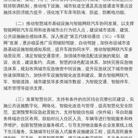
联排联调机制，推动地下设施、城市轨道交通及其连接通道等重点设
施排水防涝能力提升，强化地下车库等防淹、防盗、防断电功能。
（二）推动智慧城市基础设施与智能网联汽车协同发展。以支撑
智能网联汽车应用和改善城市出行为切入点，建设城市道路、建筑、
公共设施融合感知体系。深入推进“第五代移动通信（5G）+车联
网”发展，逐步稳妥推广应用辅助驾驶、自动驾驶，加快布设城市道
路基础设施智能感知系统，提升车路协同水平。推动智能网联汽车多
场景应用，满足智能交通需求。加强城市物流配送设施的规划、建
设、改造，建设集约、高效、智慧的绿色配送体系。加快完善应急物
流体系，规划布局城市应急物资中转设施，提升应急状况下城市物资
快速保障能力。加快停车设施智能化改造和建设。聚合智能网联汽
车、智能道路、城市建筑等多类城市数据，为智能交通、智能停车、
城市管理等提供支撑。
（三）发展智慧住区。支持有条件的住区结合完整社区建设，实
施公共设施数字化、网络化、智能化改造与管理，提高智慧化安全防
范、监测预警和应急处置能力。支持智能信包箱（快件箱）等自助服
务终端在住区布局。鼓励对出入住区人员、车辆等进行智能服务和秩
序维护。创新智慧物业服务模式，引导支持物业服务企业发展线上线
下生活服务。实施城市社区嵌入式服务设施建设工程，提高居民服务