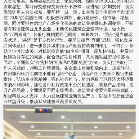
入贯彻落实。各地要迎难而上，化危为机。始终坚持以人民为中心的
发展思想，紧盯保交楼保交房任务不放松，促进项目如期交付，切实
保障购房人合法权益。要坚持一城一策，出台落实全省房地产市场调
控“20条”的实施细则，积极进行调节，全力稳房价、稳市场、稳预
期。同时要抓住房地产市场变化带来的建筑业发展结构调整期，不断
培育我省建筑业龙头企业，不断优化建筑企业营商环境，做大做
强“江西建造”。各银行机构要同心同向，奋楫发力。“同舟”是当前现
实状况，“共济”是下步具体行动。要坚决摒弃“弃船”思想，强化发展
共同体意识，进一步发挥城市房地产融资协调机制作用，千方百计帮
助企业渡过难关。对机制推送的“白名单”项目，应加快审核，并及时
反馈项目存在的问题，配合做好项目修复，共同推动融资尽快落地。
同时，全面落实“存贷挂钩”机制和“尽职免责”办法，切实打消银行工
作人员顾虑，调动工作积极性。各企业主体要积极向上，加速转型。
在困难和压力面前绝不能有“躺平”心态，房地产企业要全面履行主体
责任，弘扬企业家精神，强化社会担当，努力克服全球经济大环境带
来的不利影响，抓住各种利好政策出台的机遇期，调整产品结构，提
升产品品质，全面满足不同市场需求。建筑业企业要注重科技赋能，
加强科技人才支撑，大力发展建筑业新质生产力，以技术创新促进企
业转型升级，推动我省建筑业高质量发展。