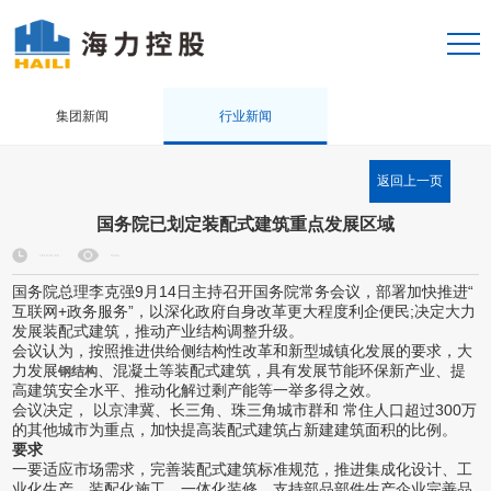
集团新闻
行业新闻
返回上一页
国务院已划定装配式建筑重点发展区域
2018-01-09
9544
国务院总理李克强9月14日主持召开国务院常务会议，部署加快推进“
互联网+政务服务”，以深化政府自身改革更大程度利企便民;决定大力
发展装配式建筑，推动产业结构调整升级。
会议认为，按照推进供给侧结构性改革和新型城镇化发展的要求，大
力发展
、混凝土等装配式建筑，具有发展节能环保新产业、提
钢结构
高建筑安全水平、推动化解过剩产能等一举多得之效。
会议决定， 以京津冀、长三角、珠三角城市群和 常住人口超过300万
的其他城市为重点，加快提高装配式建筑占新建建筑面积的比例。
要求
一要适应市场需求，完善装配式建筑标准规范，推进集成化设计、工
业化生产、装配化施工、一体化装修，支持部品部件生产企业完善品