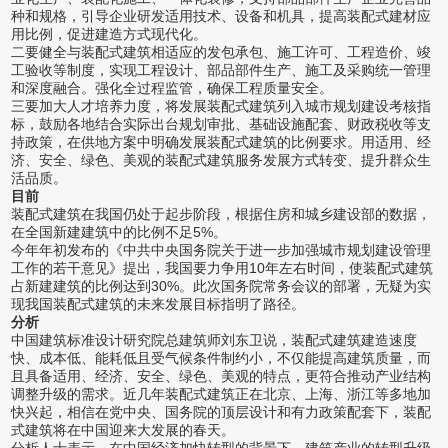
种和规格，引导企业研发适用技术、设备和机具，提高装配式建材应
用比例，促进建造方式现代化。
二要健全与装配式建筑相适应的发包承包、施工许可、工程造价、竣
工验收等制度，实现工程设计、部品部件生产、施工及采购统一管理
和深度融合。强化全过程监管，确保工程质量安全。
三要加大人才培养力度，将发展装配式建筑列入城市规划建设考核指
标，鼓励各地结合实际出台规划审批、基础设施配套、财政税收等支
持政策，在供地方案中明确发展装配式建筑的比例要求。用适用、经
济、安全、绿色、美观的装配式建筑服务发展方式转变、提升群众生
活品质。
目前
装配式建筑在我国仍处于起步阶段，根据住房和城乡建设部的数据，
在全国新建建筑中的比例不足5%。
今年年初发布的《中共中央国务院关于进一步加强城市规划建设管理
工作的若干意见》提出，我国要力争用10年左右时间，使装配式建筑
占新建建筑的比例达到30%。此次国务院常务会议的部署，无疑为实
现我国装配式建筑的未来发展目标指明了路径。
分析
中国建筑标准设计研究院总建筑师刘东卫说，装配式建筑建造速度
快、成本低、能耗低且受气候条件制约小，不仅能提高建筑质量，而
且具备适用、经济、安全、绿色、美观的特点，更符合推动产业结构
调整升级的需求。近几年装配式建筑正在北京、上海、浙江等多地加
快兴起，相信在党中央、国务院的顶层设计和有力政策配套下，装配
式建筑将在中国迎来大发展的春天。