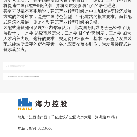
分析人士表示，在中国经济加快转型的背景下，建筑产业的转型升级
将提速中国
浪潮，并将深层次影响百姓的居住理念。
住宅产业化
甚至可以毫不夸张地说，建筑产业转型升级是中国加快转变经济发展
方式的关键所在，是走中国特色新型工业化道路的根本要求。而装配
式建筑的发展，则是推动建筑产业转型升级的关键。
装配式建筑如何发展?业内专家认为，此次国务院常务会已经作了顶
层设计，一是要 适应市场需求，二是要 健全配套制度，三是要 加大
人才培养力度。这样的要求，规定得很细很全，基本上涵盖了发展装
配式建筑所需要的所有要素，各地应贯彻落实到位，为发展装配式建
筑添薪加火。
上一篇：
发展装配式建筑 推行工程总承包模式
下一篇：
住房城乡建设部关于印发2016－2020年建筑业信息化发展纲要的通知
地址：江西省南昌市千亿建筑产业园海力大厦（河洲路398号）
电话：0791-88516566