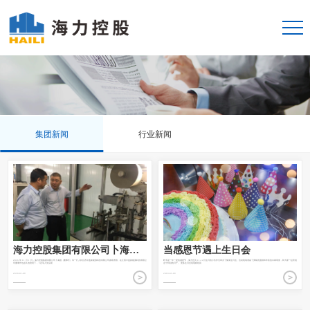
集团新闻
行业新闻
海力控股集团有限公司卜海国（董事长）等一行人到江西中盈新能源科技有限公司参观考察
当感恩节遇上生日会
2016 年 11 月 1 日，海力控股集团有限公司卜海国（董事长）等一行人到江西中盈新能源科技有限公司参观考察。在江西中盈新能源科技有限公
昨天是一年一度的感恩节，海力也为 11-12月生日的小伙伴们举办了集体生日会。活动现场准备了美味的蛋糕和丰富的水果零食，和大家一起庆祝
司董事长包必久的陪同下，卜总等人先后前
这个特别的日子。 更多生日会现场精彩回
2018-01-09
2018-01-09
>
>