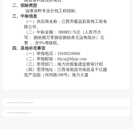
南昌保利珑悦府项目
。
二、招标类型
油漆涂料专业分包工程招标。
三、中标信息
（一）供应商名称：江西齐暖晶彩装饰工程有
限公司。
（二）中标金额： 880883.76元（人民币大
写： 捌拾捌万零捌佰捌拾叁元柒角陆分）元
整
， 含9%增值税。
四、其他补充事宜
（一）举报电话：19100210066
（二）举报邮箱：hljcsj@hljsjt.com
（三）受理部门：海力控股集团监察审计部
（四）受理地址：江西省南昌市南昌县千亿建
筑产业园（河州路398号）海力大厦
上一篇：
南昌保利青云谱75亩K02项目挖机、炮机租赁分包中标公示
下一篇：
南昌直营项目 加气块集中采购合同 招采三部 中标公示